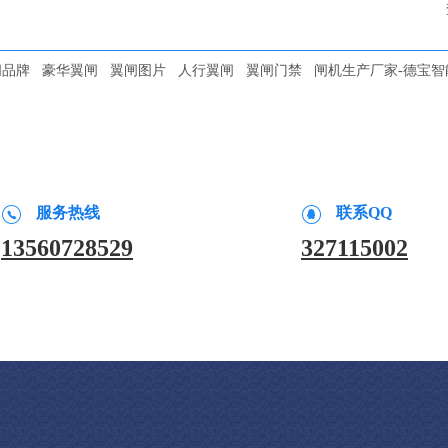
闸品牌
豪华翼闸
翼闸图片
人行翼闸
翼闸门禁
闸机生产厂家-德宝智
服务热线
联系QQ
13560728529
327115002